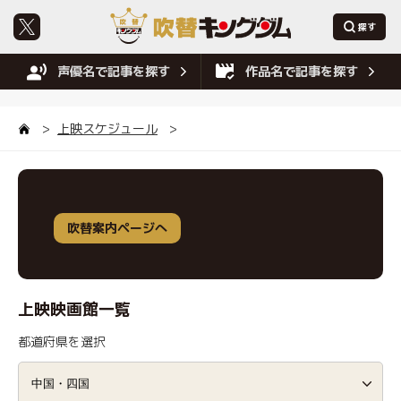
声優名で記事を探す
作品名で記事を探す
上映スケジュール
吹替案内ページへ
上映映画館一覧
都道府県を選択