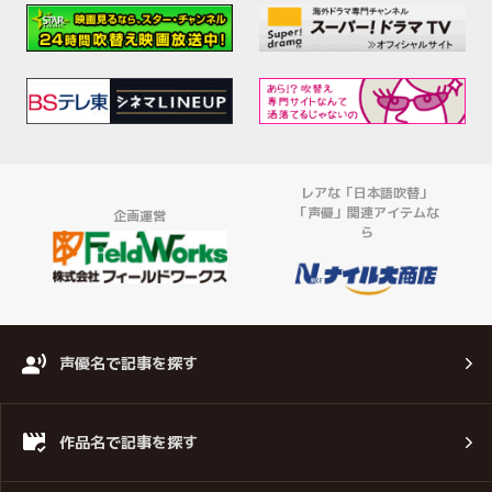
レアな「日本語吹替」
「声優」関連アイテムな
企画運営
ら
声優名で記事を探す
作品名で記事を探す