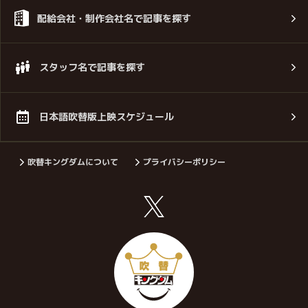
配給会社・制作会社名で記事を探す
スタッフ名で記事を探す
日本語吹替版上映スケジュール
吹替キングダムについて
プライバシーポリシー