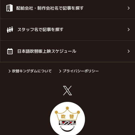
配給会社・制作会社名で記事を探す
スタッフ名で記事を探す
日本語吹替版上映スケジュール
吹替キングダムについて
プライバシーポリシー