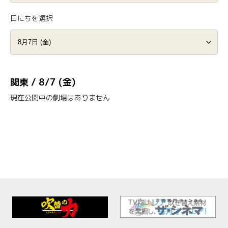
日にちを選択
関東 / 8/7 (金)
現在公開中の劇場はありません