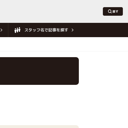
スタッフ名で記事を探す