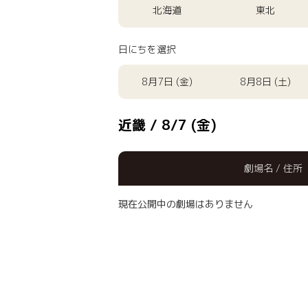
北海道
東北
日にちを選択
8月7日 (金)
8月8日 (土)
近畿 / 8/7 (金)
劇場名 / 住所
現在公開中の劇場はありません