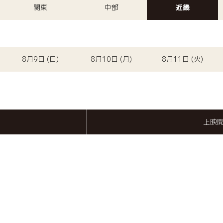
関東
中部
近畿
8月9日 (日)
8月10日 (月)
8月11日 (火)
上映