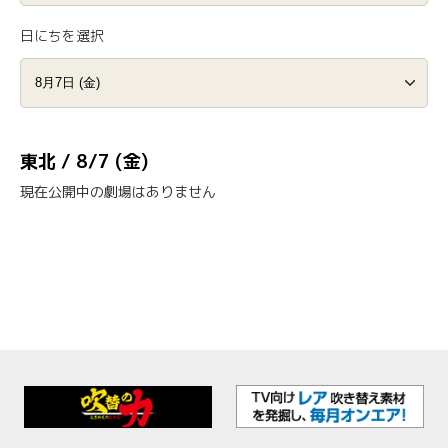
日にちを選択
東北 / 8/7 (金)
現在公開中の劇場はありません