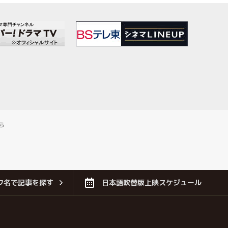
ら
フ名で記事を探す
日本語吹替版上映スケジュール