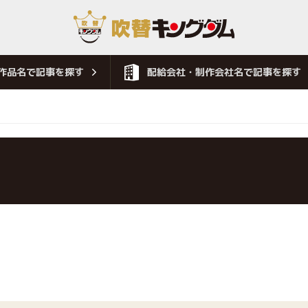
作品名で記事を探す
配給会社・制作会社名で記事を探す