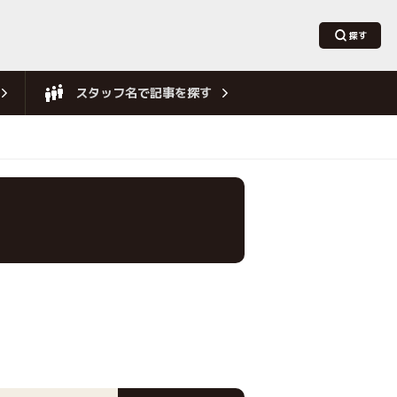
スタッフ名で記事を探す