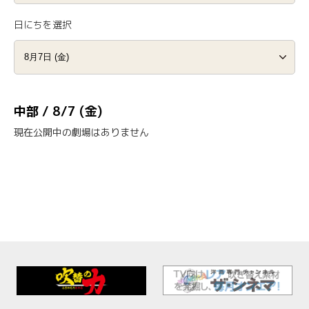
日にちを選択
中部 / 8/7 (金)
現在公開中の劇場はありません