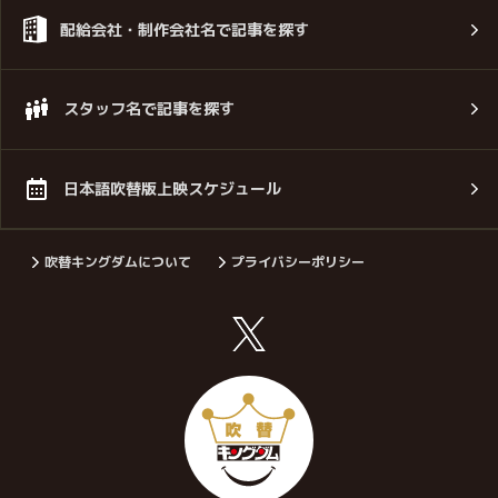
配給会社・制作会社名で記事を探す
スタッフ名で記事を探す
日本語吹替版上映スケジュール
吹替キングダムについて
プライバシーポリシー