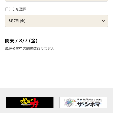
日にちを選択
関東 / 8/7 (金)
現在公開中の劇場はありません