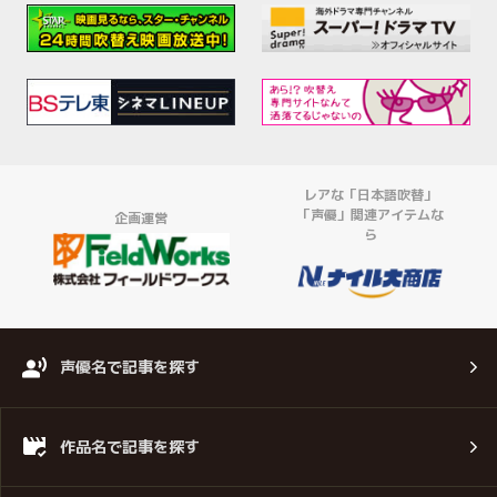
レアな「日本語吹替」
「声優」関連アイテムな
企画運営
ら
声優名で記事を探す
作品名で記事を探す