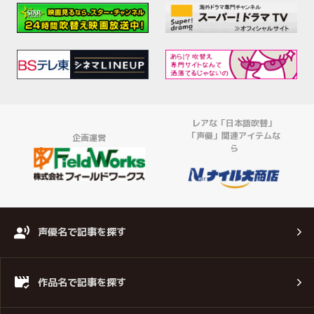
レアな「日本語吹替」
「声優」関連アイテムな
企画運営
ら
声優名で記事を探す
作品名で記事を探す