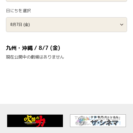
日にちを選択
九州・沖縄 / 8/7 (金)
現在公開中の劇場はありません