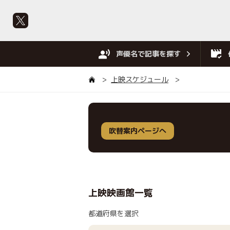
声優名で記事を探す
上映スケジュール
吹替案内ページへ
上映映画館一覧
都道府県を選択