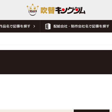
作品名で記事を探す
配給会社・制作会社名で記事を探す