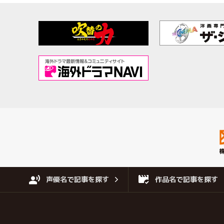
声優名で記事を探す
作品名で記事を探す