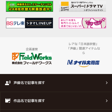
レアな「日本語吹替」
「声優」関連アイテムな
企画運営
ら
声優名で記事を探す
作品名で記事を探す