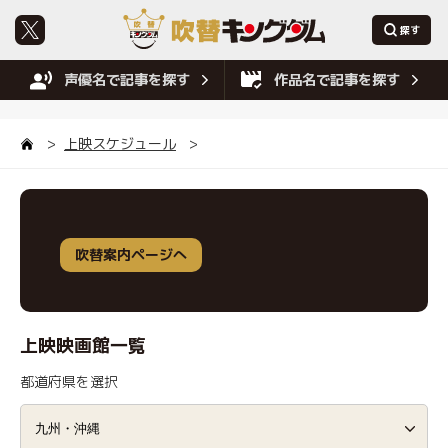
声優名で記事を探す
作品名で記事を探す
上映スケジュール
吹替案内ページへ
上映映画館一覧
都道府県を選択