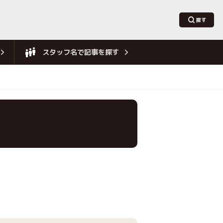
スタッフ名で記事を探す