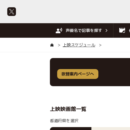
声優名で記事を探す
上映スケジュール
吹替案内ページへ
上映映画館一覧
都道府県を選択