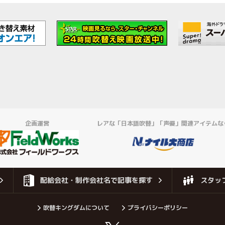
企画運営
レアな「日本語吹替」「声優」関連アイテムな
配給会社・制作会社名で記事を探す
スタッ
吹替キングダムについて
プライバシーポリシー