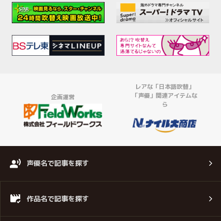
レアな「日本語吹替」
「声優」関連アイテムな
企画運営
ら
声優名で記事を探す
作品名で記事を探す