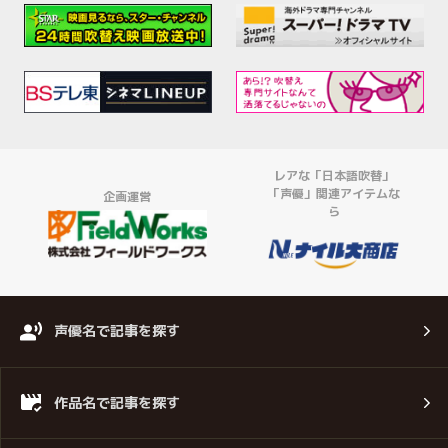
レアな「日本語吹替」
「声優」関連アイテムな
企画運営
ら
声優名で記事を探す
作品名で記事を探す