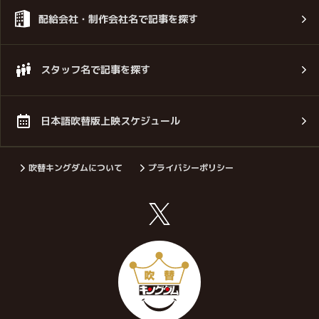
配給会社・制作会社名で記事を探す
スタッフ名で記事を探す
日本語吹替版上映スケジュール
吹替キングダムについて
プライバシーポリシー