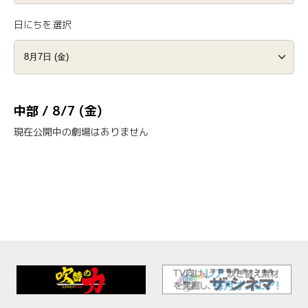
日にちを選択
中部 / 8/7 (金)
現在公開中の劇場はありません