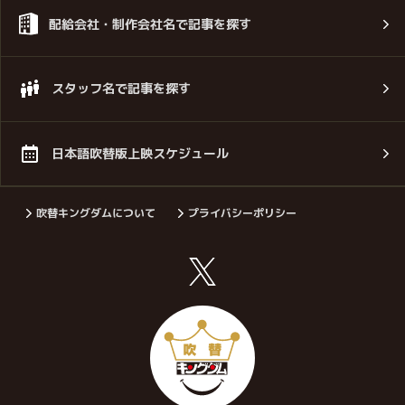
配給会社・制作会社名で記事を探す
スタッフ名で記事を探す
日本語吹替版上映スケジュール
吹替キングダムについて
プライバシーポリシー