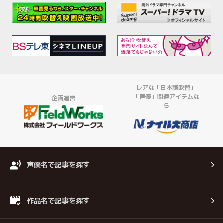
レアな「日本語吹替」
「声優」関連アイテムな
企画運営
ら
声優名で記事を探す
作品名で記事を探す