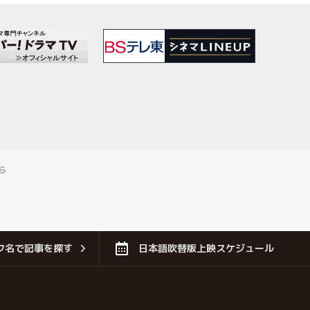
ら
フ名で記事を探す
日本語吹替版上映スケジュール