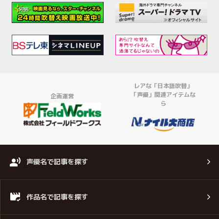
レアな「日本語吹替」
「声優」関連アイテムな
企画運営
ら
声優名で記事を探す
作品名で記事を探す