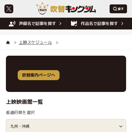
声優名で記事を探す
作品名で記事を探す
上映スケジュール
吹替案内ページへ
上映映画館一覧
都道府県を選択