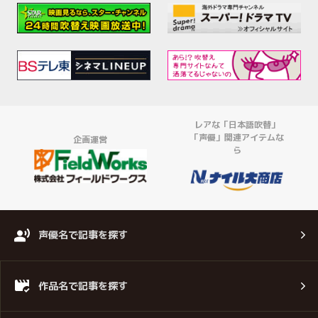
レアな「日本語吹替」
「声優」関連アイテムな
企画運営
ら
声優名で記事を探す
作品名で記事を探す