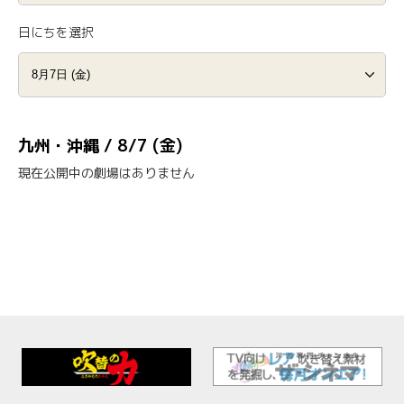
日にちを選択
九州・沖縄 / 8/7 (金)
現在公開中の劇場はありません