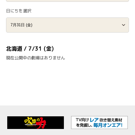
日にちを選択
北海道 / 7/31 (金)
現在公開中の劇場はありません