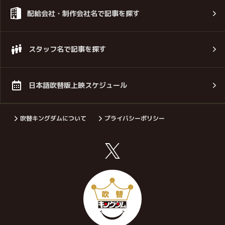
配給会社・制作会社名で記事を探す
スタッフ名で記事を探す
日本語吹替版上映スケジュール
吹替キングダムについて
プライバシーポリシー