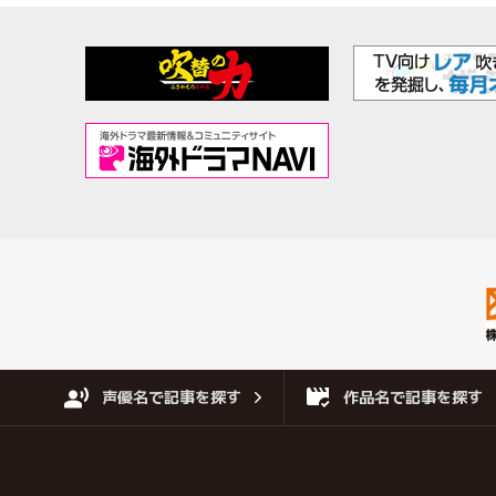
声優名で記事を探す
作品名で記事を探す