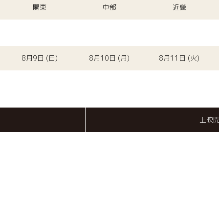
関東
中部
近畿
8月9日 (日)
8月10日 (月)
8月11日 (火)
上映