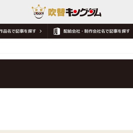
作品名で記事を探す
配給会社・制作会社名で記事を探す