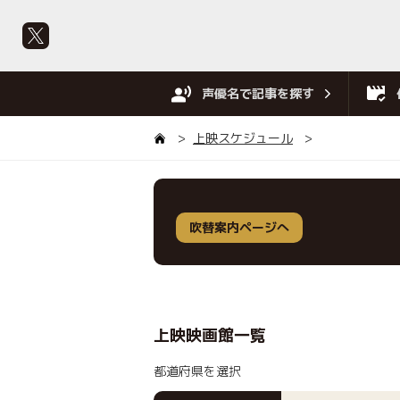
声優名で記事を探す
上映スケジュール
吹替案内ページへ
上映映画館一覧
都道府県を選択