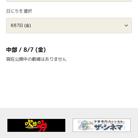
日にちを選択
中部 / 8/7 (金)
現在公開中の劇場はありません