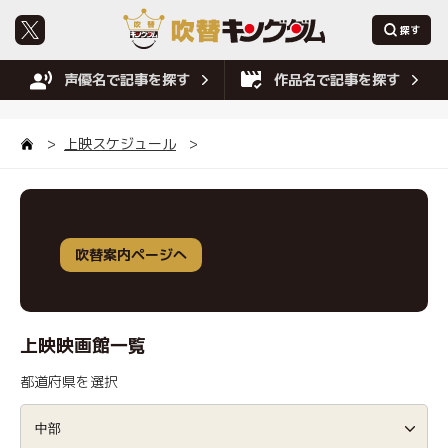
声優名で記事を探す
作品名で記事を探す
上映スケジュール
吹替案内ページへ
上映映画館一覧
都道府県を選択