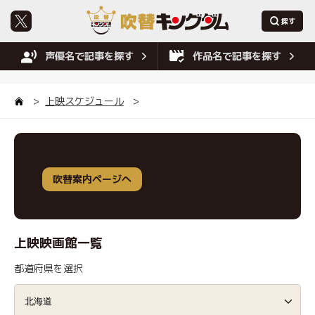
声優名で記事を探す
作品名で記事を探す
上映スケジュール
吹替案内ページへ
上映映画館一覧
都道府県を選択