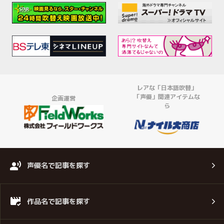
レアな「日本語吹替」
「声優」関連アイテムな
企画運営
ら
声優名で記事を探す
作品名で記事を探す