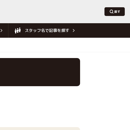
スタッフ名で記事を探す