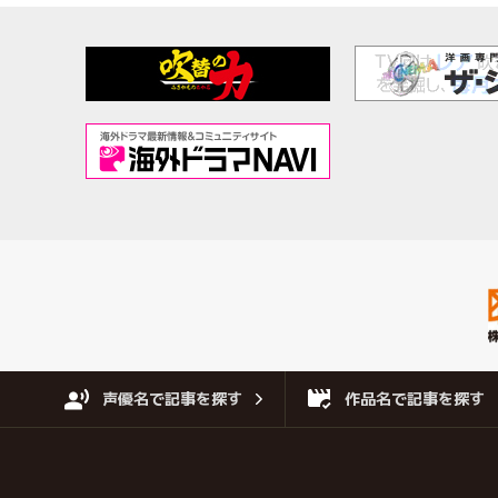
声優名で記事を探す
作品名で記事を探す