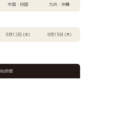
中国・四国
九州・沖縄
8月12日 (水)
8月13日 (木)
開始時間