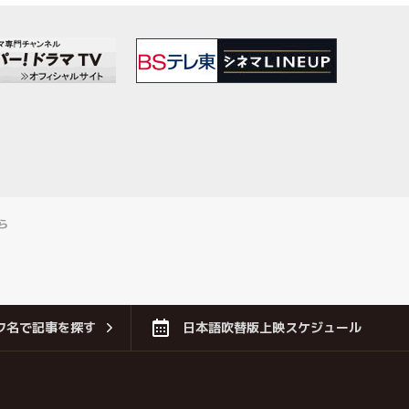
ら
フ名で記事を探す
日本語吹替版上映スケジュール