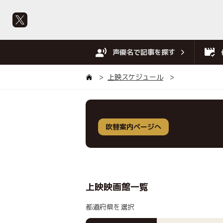
声優名で記事を探す
上映スケジュール
吹替案内ページへ
上映映画館一覧
都道府県を選択