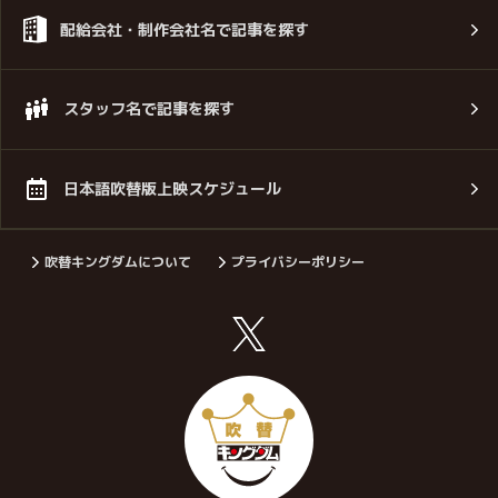
配給会社・制作会社名で記事を探す
スタッフ名で記事を探す
日本語吹替版上映スケジュール
吹替キングダムについて
プライバシーポリシー