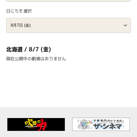
日にちを選択
北海道 / 8/7 (金)
現在公開中の劇場はありません