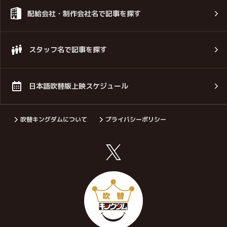
配給会社・制作会社名で記事を探す
スタッフ名で記事を探す
日本語吹替版上映スケジュール
吹替キングダムについて
プライバシーポリシー