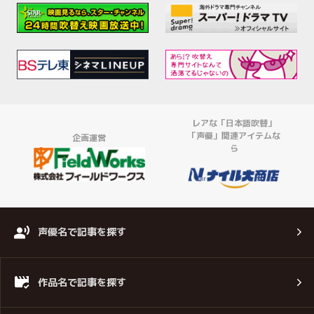
レアな「日本語吹替」
「声優」関連アイテムな
企画運営
ら
声優名で記事を探す
作品名で記事を探す