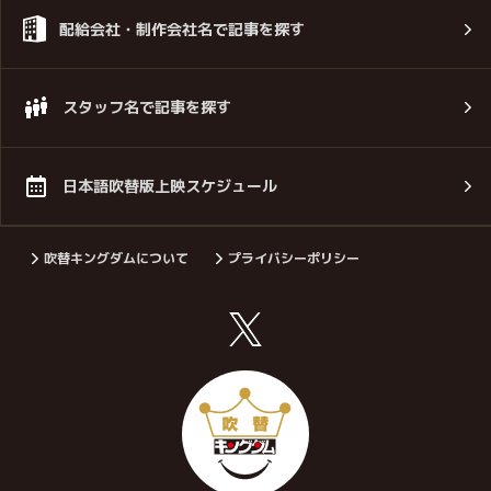
配給会社・制作会社名で記事を探す
スタッフ名で記事を探す
日本語吹替版上映スケジュール
吹替キングダムについて
プライバシーポリシー