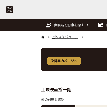
声優名で記事を探す
上映スケジュール
吹替案内ページへ
上映映画館一覧
都道府県を選択