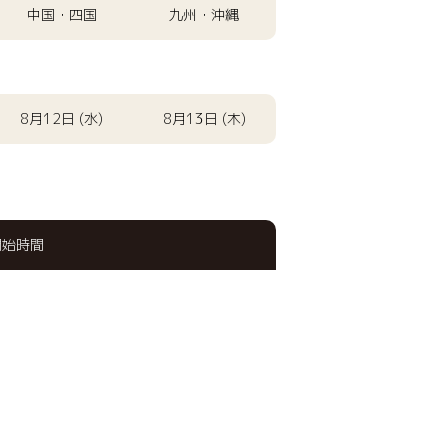
中国・四国
九州・沖縄
8月12日 (水)
8月13日 (木)
開始時間