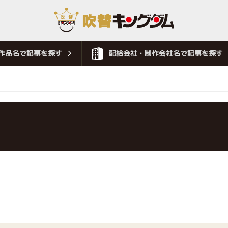
作品名で記事を探す
配給会社・制作会社名で記事を探す