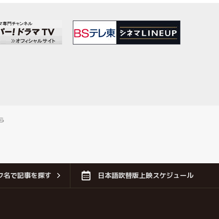
ら
フ名で記事を探す
日本語吹替版上映スケジュール