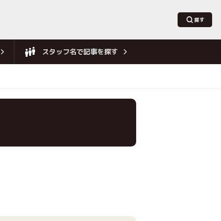
スタッフ名で記事を探す