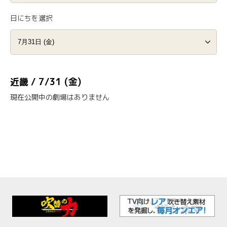
日にちを選択
近畿 / 7/31 (金)
現在公開中の劇場はありません