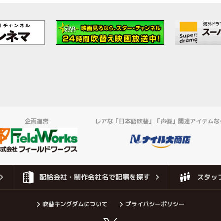
企画運営
レアな「日本語吹替」「声優」関連アイテムな
配給会社・制作会社名で記事を探す
スタッ
吹替キングダムについて
プライバシーポリシー