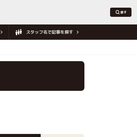
スタッフ名で記事を探す