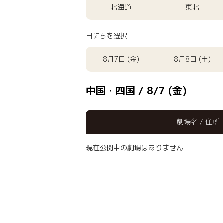
北海道
東北
日にちを選択
8月7日 (金)
8月8日 (土)
中国・四国 / 8/7 (金)
劇場名 / 住所
現在公開中の劇場はありません