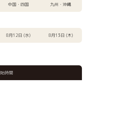
中国・四国
九州・沖縄
8月12日 (水)
8月13日 (木)
開始時間