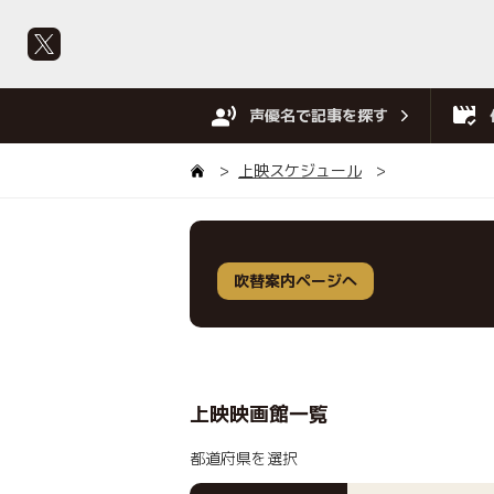
声優名で記事を探す
上映スケジュール
吹替案内ページへ
上映映画館一覧
都道府県を選択