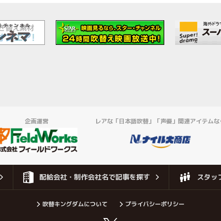
企画運営
レアな「日本語吹替」「声優」関連アイテムな
配給会社・制作会社名で記事を探す
スタッ
吹替キングダムについて
プライバシーポリシー