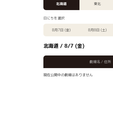
北海道
東北
日にちを選択
8月7日 (金)
8月8日 (土)
北海道 / 8/7 (金)
劇場名 / 住所
現在公開中の劇場はありません