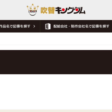
作品名で記事を探す
配給会社・制作会社名で記事を探す