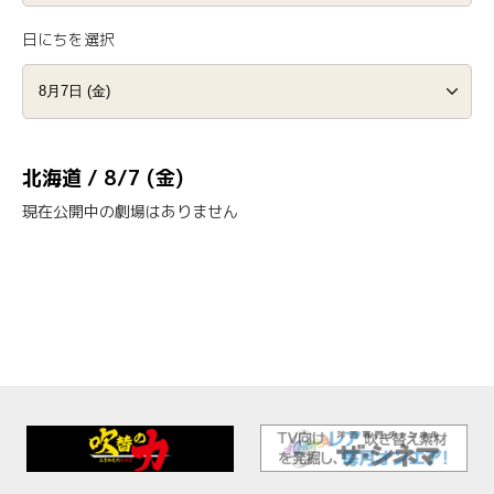
日にちを選択
北海道 / 8/7 (金)
現在公開中の劇場はありません