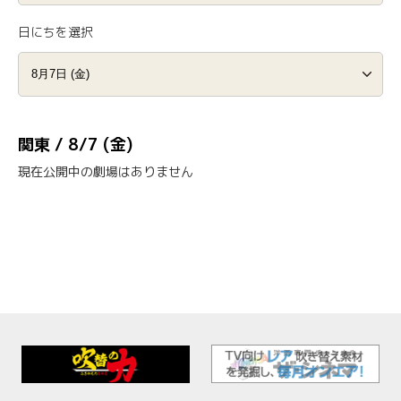
日にちを選択
関東 / 8/7 (金)
現在公開中の劇場はありません