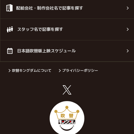
配給会社・制作会社名で記事を探す
スタッフ名で記事を探す
日本語吹替版上映スケジュール
吹替キングダムについて
プライバシーポリシー