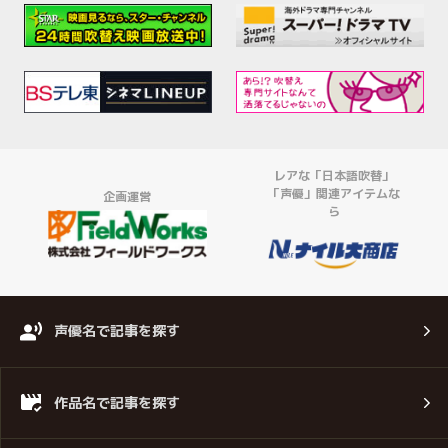
レアな「日本語吹替」
「声優」関連アイテムな
企画運営
ら
声優名で記事を探す
作品名で記事を探す