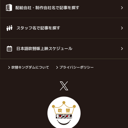
配給会社・制作会社名で記事を探す
スタッフ名で記事を探す
日本語吹替版上映スケジュール
吹替キングダムについて
プライバシーポリシー