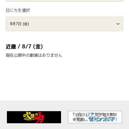
日にちを選択
近畿 / 8/7 (金)
現在公開中の劇場はありません