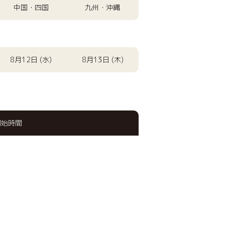
中国・四国
九州・沖縄
8月12日 (水)
8月13日 (木)
開始時間