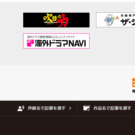
声優名で記事を探す
作品名で記事を探す