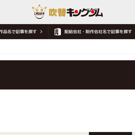
作品名で記事を探す
配給会社・制作会社名で記事を探す