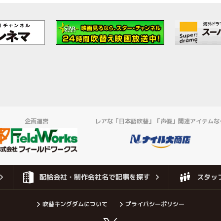
企画運営
レアな「日本語吹替」「声優」関連アイテムな
配給会社・制作会社名で記事を探す
スタッ
吹替キングダムについて
プライバシーポリシー