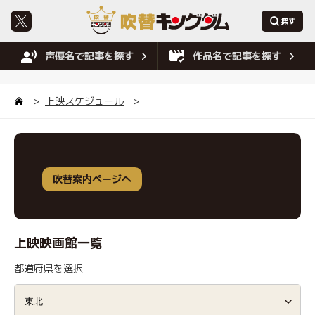
声優名で記事を探す
作品名で記事を探す
上映スケジュール
吹替案内ページへ
上映映画館一覧
都道府県を選択