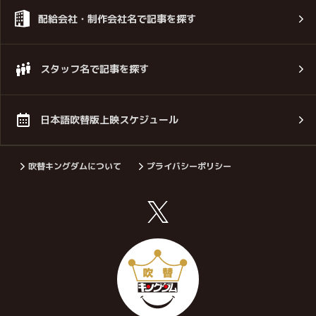
配給会社・制作会社名で記事を探す
スタッフ名で記事を探す
日本語吹替版上映スケジュール
吹替キングダムについて
プライバシーポリシー