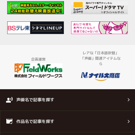
レアな「日本語吹替」
「声優」関連アイテムな
企画運営
ら
声優名で記事を探す
作品名で記事を探す