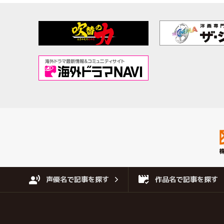
声優名で記事を探す
作品名で記事を探す