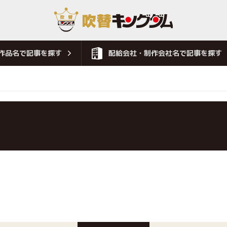
作品名で記事を探す
配給会社・制作会社名で記事を探す