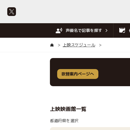
声優名で記事を探す
上映スケジュール
吹替案内ページへ
上映映画館一覧
都道府県を選択