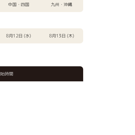
中国・四国
九州・沖縄
8月12日 (水)
8月13日 (木)
開始時間