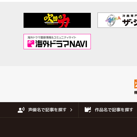
声優名で記事を探す
作品名で記事を探す