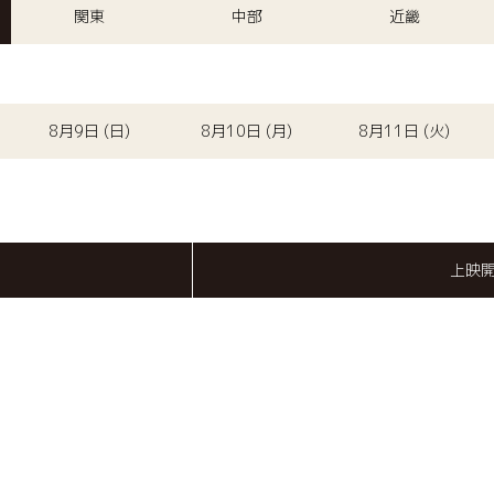
関東
中部
近畿
8月9日 (日)
8月10日 (月)
8月11日 (火)
上映