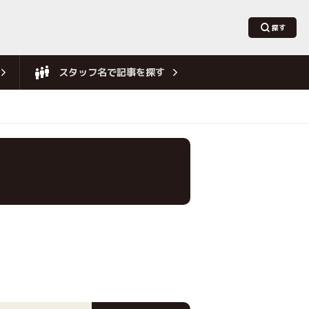
スタッフ名で記事を探す