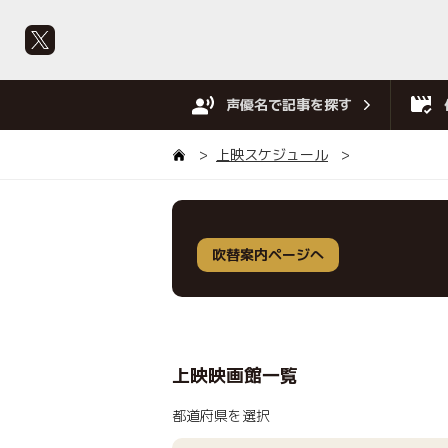
声優名で記事を探す
上映スケジュール
吹替案内ページへ
上映映画館一覧
都道府県を選択