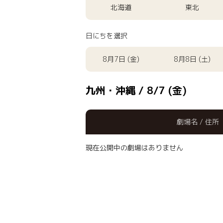
北海道
東北
日にちを選択
8月7日 (金)
8月8日 (土)
九州・沖縄 / 8/7 (金)
劇場名 / 住所
現在公開中の劇場はありません