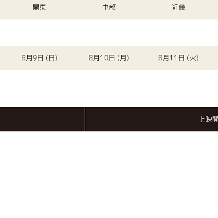
関東
中部
近畿
8月9日 (日)
8月10日 (月)
8月11日 (火)
上映