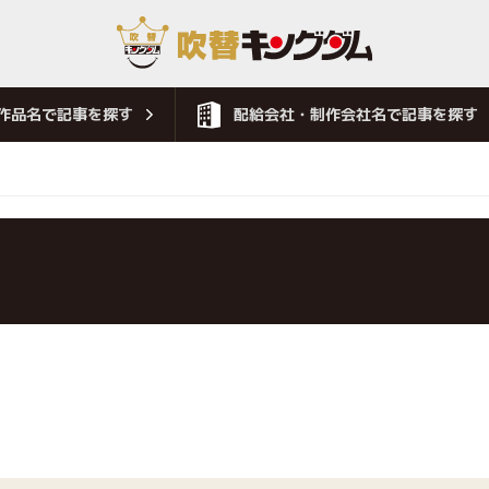
作品名で記事を探す
配給会社・制作会社名で記事を探す