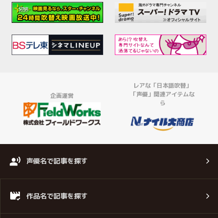
レアな「日本語吹替」
「声優」関連アイテムな
企画運営
ら
声優名で記事を探す
作品名で記事を探す