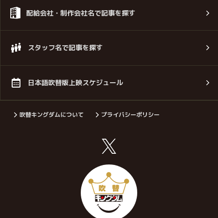
配給会社・制作会社名で記事を探す
スタッフ名で記事を探す
日本語吹替版上映スケジュール
吹替キングダムについて
プライバシーポリシー