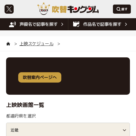
声優名で記事を探す
作品名で記事を探す
上映スケジュール
吹替案内ページへ
上映映画館一覧
都道府県を選択