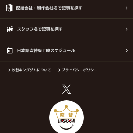
配給会社・制作会社名で記事を探す
スタッフ名で記事を探す
日本語吹替版上映スケジュール
吹替キングダムについて
プライバシーポリシー