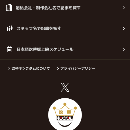
配給会社・制作会社名で記事を探す
スタッフ名で記事を探す
日本語吹替版上映スケジュール
吹替キングダムについて
プライバシーポリシー